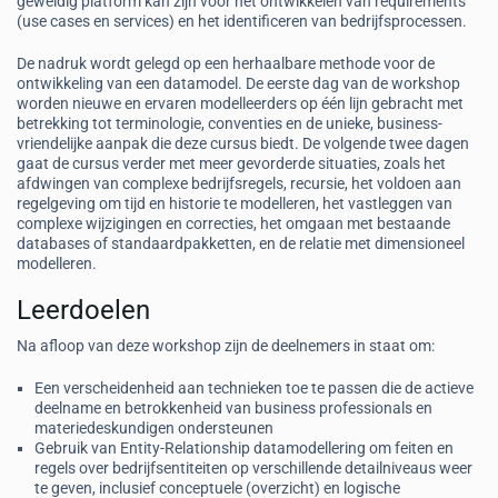
geweldig platform kan zijn voor het ontwikkelen van requirements
(use cases en services) en het identificeren van bedrijfsprocessen.
De nadruk wordt gelegd op een herhaalbare methode voor de
ontwikkeling van een datamodel. De eerste dag van de workshop
worden nieuwe en ervaren modelleerders op één lijn gebracht met
betrekking tot terminologie, conventies en de unieke, business-
vriendelijke aanpak die deze cursus biedt. De volgende twee dagen
gaat de cursus verder met meer gevorderde situaties, zoals het
afdwingen van complexe bedrijfsregels, recursie, het voldoen aan
regelgeving om tijd en historie te modelleren, het vastleggen van
complexe wijzigingen en correcties, het omgaan met bestaande
databases of standaardpakketten, en de relatie met dimensioneel
modelleren.
Leerdoelen
Na afloop van deze workshop zijn de deelnemers in staat om:
Een verscheidenheid aan technieken toe te passen die de actieve
deelname en betrokkenheid van business professionals en
materiedeskundigen ondersteunen
Gebruik van Entity-Relationship datamodellering om feiten en
regels over bedrijfsentiteiten op verschillende detailniveaus weer
te geven, inclusief conceptuele (overzicht) en logische