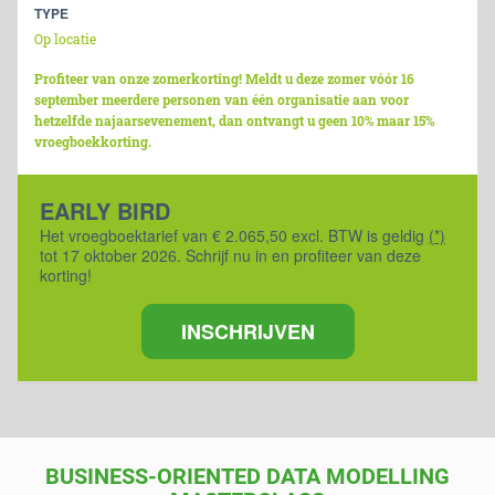
TYPE
Op locatie
Profiteer van onze zomerkorting! Meldt u deze zomer vóór 16
september meerdere personen van één organisatie aan voor
hetzelfde najaarsevenement, dan ontvangt u geen 10% maar 15%
vroegboekkorting.
EARLY BIRD
Het vroegboektarief van € 2.065,50 excl. BTW is geldig
(*)
tot 17 oktober 2026. Schrijf nu in en profiteer van deze
korting!
INSCHRIJVEN
BUSINESS-ORIENTED DATA MODELLING