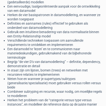
(gedetailleerde) modellen
Een eenvoudige, taalgeoriënteerde aanpak voor de ontwikkeling
van een datamodel
Herken de vier basispatronen in datamodellering, en wanneer ze
worden toegepast
Definities en aannames (rules) effectief te gebruiken als
onderdeel van datamodellering
Gebruik een intuïtieve benadering van data normalisatie binnen
een Entity-Relationship model
Verschillende technieken toepassen om aanvullende
requirements te ontdekken en implementeren
Een datamodel te ‘lezen’ en te communiceren naar
materiedeskundigen, gebruikmakend van de bijbehorende
terminologie
Begrijp “de vier D’s van datamodellering” – definitie, dependency,
demonstratie en detail
In staat zijn om lijsten, bomen (trees) en netwerken met
recursieve relaties te implementeren
Weten hoe en wanneer je supertypes/subtypes
(generalisatie/specialisatie) moet gebruiken versus rollen versus
beide
Combineer subtyping en recursie, waar nodig, om moeilijke regels
te modelleren
Herken het probleem van de “categorie versus type versus
instances”, en modelleer de reference data op de juiste manier