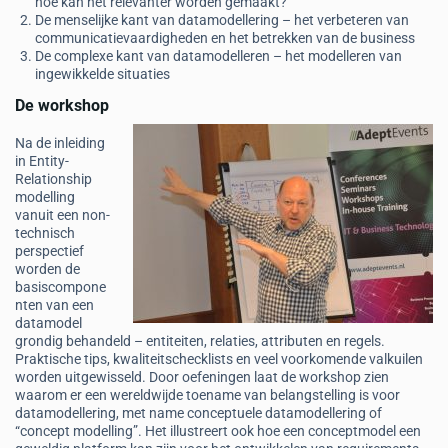
hoe kan het relevanter worden gemaakt?
De menselijke kant van datamodellering – het verbeteren van
communicatievaardigheden en het betrekken van de business
De complexe kant van datamodelleren – het modelleren van
ingewikkelde situaties
De workshop
Na de inleiding
in Entity-
Relationship
modelling
vanuit een non-
technisch
perspectief
worden de
basiscompone
nten van een
datamodel
grondig behandeld – entiteiten, relaties, attributen en regels.
Praktische tips, kwaliteitschecklists en veel voorkomende valkuilen
worden uitgewisseld. Door oefeningen laat de workshop zien
waarom er een wereldwijde toename van belangstelling is voor
datamodellering, met name conceptuele datamodellering of
“concept modelling”. Het illustreert ook hoe een conceptmodel een