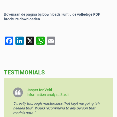
Bovenaan de pagina bij Downloads kunt u de
volledige PDF
brochure downloaden
.
F
Li
X
W
E
a
n
h
m
c
k
at
ai
e
e
s
l
TESTIMONIALS
b
dI
A
o
n
p
o
p
Jasper ter Veld
Information analyst, Stedin
k
“A really thorough masterclass that kept me going "ah,
needed this". Would recommend to any person that
models data.”