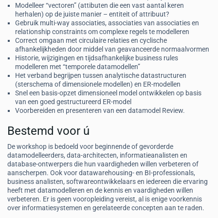
Modelleer “vectoren” (attibuten die een vast aantal keren
herhalen) op de juiste manier – entiteit of attribuut?
Gebruik multi-way associaties, associaties van associaties en
relationship constraints om complexe regels te modelleren
Correct omgaan met circulaire relaties en cyclische
afhankelijkheden door middel van geavanceerde normaalvormen
Historie, wijzigingen en tijdsafhankelijke business rules
modelleren met “temporele datamodellen”
Het verband begrijpen tussen analytische datastructuren
(sterschema of dimensionele modellen) en ER-modellen
Snel een basis-opzet dimensioneel model ontwikkelen op basis
van een goed gestructureerd ER-model
Voorbereiden en presenteren van een datamodel Review.
Bestemd voor ú
De workshop is bedoeld voor beginnende of gevorderde
datamodelleerders, data-architecten, informatieanalisten en
database-ontwerpers die hun vaardigheden willen verbeteren of
aanscherpen. Ook voor datawarehousing- en BI-professionals,
business analisten, softwareontwikkelaars en iedereen die ervaring
heeft met datamodelleren en de kennis en vaardigheden willen
verbeteren. Er is geen vooropleiding vereist, al is enige voorkennis
over informatiesystemen en gerelateerde concepten aan te raden.