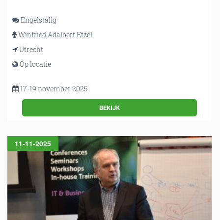
Engelstalig
Winfried Adalbert Etzel
Utrecht
Op locatie
17-19 november 2025
BEKIJK
11-11-2025