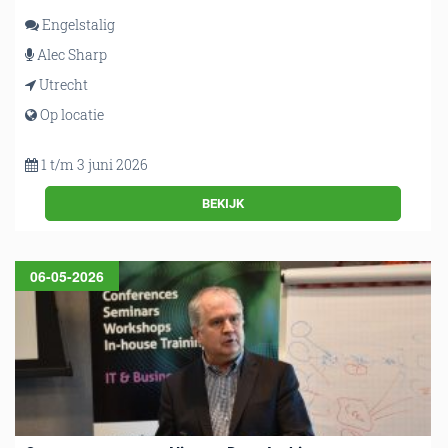
Engelstalig
Alec Sharp
Utrecht
Op locatie
1 t/m 3 juni 2026
BEKIJK
06-05-2026