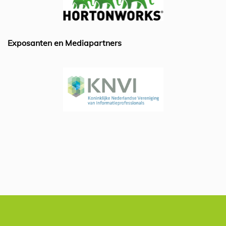
o
n
p
o
p
k
Exposanten en Mediapartners