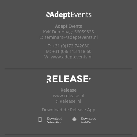
Adept Events
KvK Den Haag: 56059825
E:
seminars@adeptevents.nl
T: +31 (0)172 742680
M: +31 (0)6 113 118 60
W:
www.adeptevents.nl
Release
www.release.nl
@Release_nl
Download de Release App