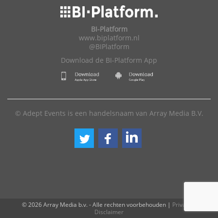
BI-Platform
www.biplatform.nl
@BIPlatform
Download de BI-Platform App
© Adept Events is een handelsnaam van Array Media B.V.
© 2026 Array Media b.v. - Alle rechten voorbehouden
|
Privacy
|
Disclaimer