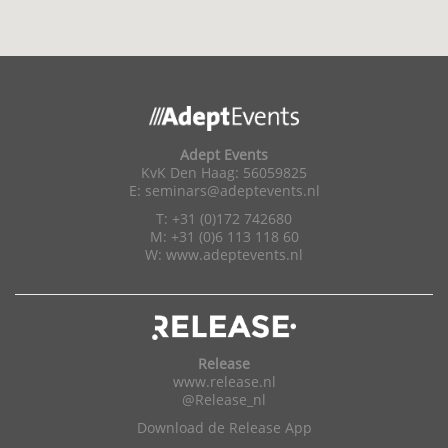
Adept Events
KvK Den Haag: 56059825
E:
seminars@adeptevents.nl
T: +31 (0)172 742680
M: +31 (0)6 113 118 60
W:
www.adeptevents.nl
Release
www.release.nl
@Release_nl
Download de Release App