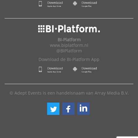
BI-Platform
www.biplatform.nl
@BIPlatform
Download de BI-Platform App
© Adept Events is een handelsnaam van Array Media B.V.