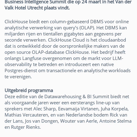
Business Intelligence Summit die op 24 maart in het Van der
Valk Hotel Utrecht plaats vindt.
ClickHouse biedt een column-gebaseerd DBMS voor online
analytische verwerking van query’s (OLAP). Het DBMS kan
miljarden rijen en tientallen gigabytes aan gegevens per
seconde verwerken. ClickHouse Cloud is het cloudaanbod
dat is ontwikkeld door de oorspronkelijke makers van de
open source OLAP-database ClickHouse. Het bedrijf heeft
onlangs Langfuse overgenomen om de markt voor LLM-
observability te betreden en introduceert een native
Postgres-dienst om transactionele en analytische workloads
te verenigen.
Uitgebreid programma
Deze editie van de Datawarehousing & BI Summit biedt net
als voorgaande jaren weer een eersterangs line-up van
sprekers met Alec Sharp, Eevamaija Virtanen, Juha Korpela,
Mathias Vercauteren, en van Nederlandse bodem Rick van
der Lans, Jos van Dongen, Wouter van Aerle, Antoine Stelma
en Rutger Rienks.