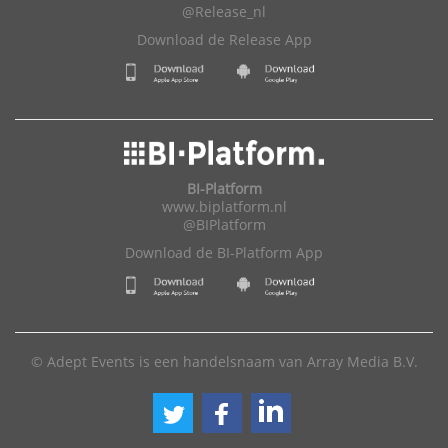
@Release_nl
Download de Release App
BI-Platform
www.biplatform.nl
@BIPlatform
Download de BI-Platform App
© Adept Events is een handelsnaam van Array Media B.V.