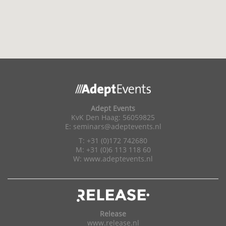
Adept Events
KvK Den Haag: 56059825
E:
seminars@adeptevents.nl
T: +31 (0)172 742680
M: +31 (0)6 113 118 60
W:
www.adeptevents.nl
Release
www.release.nl