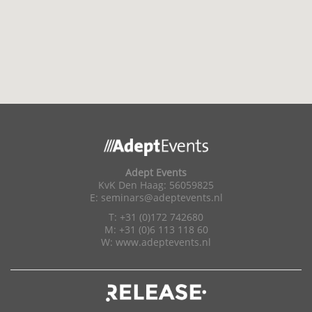
Adept Events
KvK Den Haag: 56059825
E:
seminars@adeptevents.nl
T: +31 (0)172 742680
M: +31 (0)6 113 118 60
W:
www.adeptevents.nl