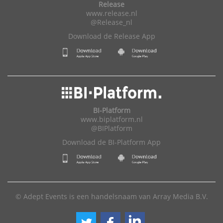
Release
www.release.nl
@Release_nl
Download de Release App
BI-Platform
www.biplatform.nl
@BIPlatform
Download de BI-Platform App
© Adept Events is een handelsnaam van Array Media B.V.