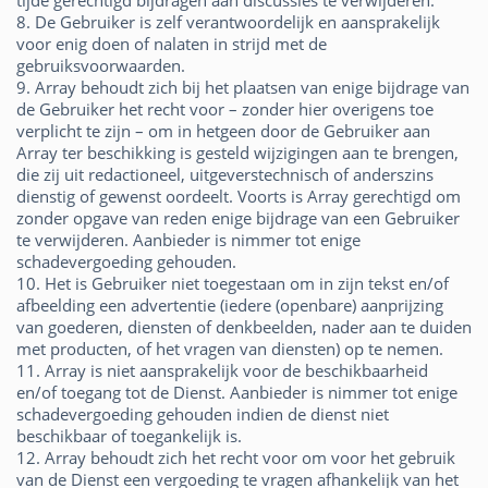
tijde gerechtigd bijdragen aan discussies te verwijderen.
8. De Gebruiker is zelf verantwoordelijk en aansprakelijk
voor enig doen of nalaten in strijd met de
gebruiksvoorwaarden.
9. Array behoudt zich bij het plaatsen van enige bijdrage van
de Gebruiker het recht voor – zonder hier overigens toe
verplicht te zijn – om in hetgeen door de Gebruiker aan
Array ter beschikking is gesteld wijzigingen aan te brengen,
die zij uit redactioneel, uitgeverstechnisch of anderszins
dienstig of gewenst oordeelt. Voorts is Array gerechtigd om
zonder opgave van reden enige bijdrage van een Gebruiker
te verwijderen. Aanbieder is nimmer tot enige
schadevergoeding gehouden.
10. Het is Gebruiker niet toegestaan om in zijn tekst en/of
afbeelding een advertentie (iedere (openbare) aanprijzing
van goederen, diensten of denkbeelden, nader aan te duiden
met producten, of het vragen van diensten) op te nemen.
11. Array is niet aansprakelijk voor de beschikbaarheid
en/of toegang tot de Dienst. Aanbieder is nimmer tot enige
schadevergoeding gehouden indien de dienst niet
beschikbaar of toegankelijk is.
12. Array behoudt zich het recht voor om voor het gebruik
van de Dienst een vergoeding te vragen afhankelijk van het