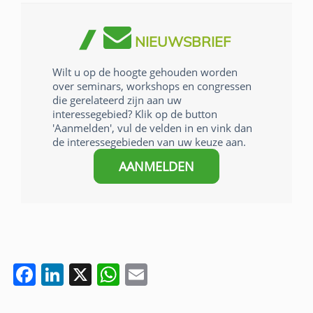
NIEUWSBRIEF
Wilt u op de hoogte gehouden worden
over seminars, workshops en congressen
die gerelateerd zijn aan uw
interessegebied? Klik op de button
'Aanmelden', vul de velden in en vink dan
de interessegebieden van uw keuze aan.
AANMELDEN
F
Li
X
W
E
a
n
h
m