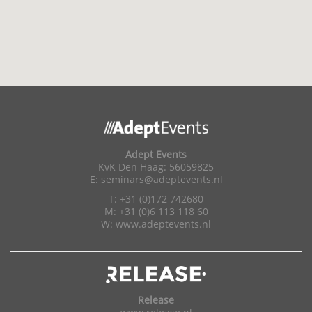
Adept Events
KvK Den Haag: 56059825
E:
seminars@adeptevents.nl
T: +31 (0)172 742680
M: +31 (0)6 113 118 60
W:
www.adeptevents.nl
Release