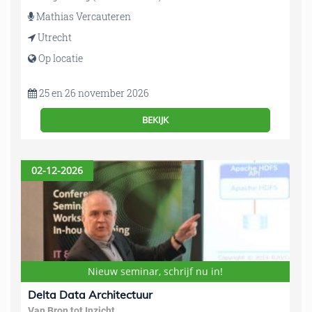
Mathias Vercauteren
Utrecht
Op locatie
25 en 26 november 2026
BEKIJK
02-12-2026
Nieuw seminar, schrijf nu in!
Delta Data Architectuur
Van Bron tot Inzicht