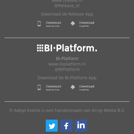
www.release.nl
@Release_nl
Download de Release App
BI-Platform
www.biplatform.nl
@BIPlatform
Download de BI-Platform App
© Adept Events is een handelsnaam van Array Media B.V.