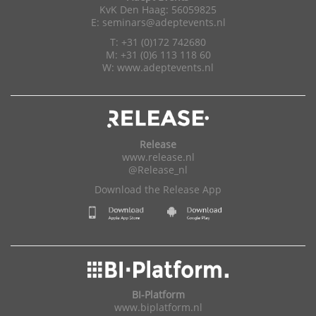
KvK Den Haag: 56059825
E:
seminars@adeptevents.nl
T: +31 (0)172 742680
M: +31 (0)6 113 118 60
W:
www.adeptevents.nl
Release
www.release.nl
@Release_nl
Download the Release App
BI-Platform
www.biplatform.nl