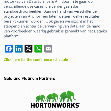
motorkap van Data Science & A.I. door in te gaan op
verschillende use cases, die verder gaan dan
standaardvoorbeelden. Aan de hand van verschillende
projecten van Anchormen laten we zien welke resultaten
bereikt kunnen worden. Ook geven we inzicht in het
stappenplan achter de verwerking van data, aan de hand
van voorbeelden waarbij gebruik is gemaakt van het Dataiku
platform.
F
Li
X
W
E
a
n
h
m
Click here for the conference schedule
c
k
at
ai
e
e
s
l
b
dI
A
Gold and Platinum Partners
o
n
p
o
p
k